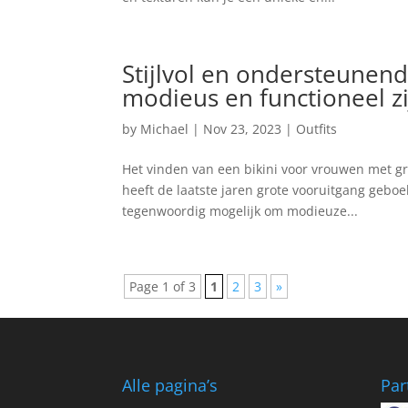
Stijlvol en ondersteunend
modieus en functioneel zi
by
Michael
|
Nov 23, 2023
|
Outfits
Het vinden van een bikini voor vrouwen met g
heeft de laatste jaren grote vooruitgang geboe
tegenwoordig mogelijk om modieuze...
Page 1 of 3
1
2
3
»
Alle pagina’s
Par