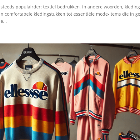
 steeds populairder: textiel bedrukken, in andere woorden, kledin
n comfortabele kledingstukken tot essentiële mode-items die in g
e...