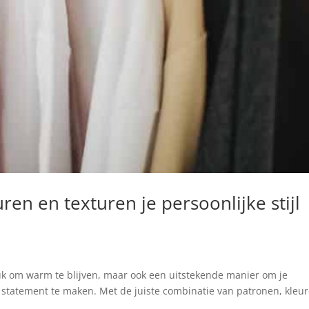
ren en texturen je persoonlijke stijl
stuk om warm te blijven, maar ook een uitstekende manier om je
on statement te maken. Met de juiste combinatie van patronen, kleu