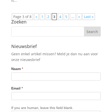
is...
Page 3 of 8
«
1
2
3
4
5
...
»
Last »
Zoeken
Nieuwsbrief
Geen enkel artikel missen? Meld je dan nu aan voor
onze nieuwsbrief
Nieuwsbrief
Naam
*
Email
*
If you are human, leave this field blank.